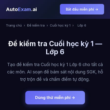
Auto
Exam
.ai
Bắt đầu miễn phí →
Trang chủ
›
Đề kiểm tra
›
Cuối học kỳ 1
›
Lớp 6
Đề kiểm tra Cuối học kỳ 1 —
Lớp 6
Tạo đề kiểm tra Cuối học kỳ 1 Lớp 6 cho tất cả
các môn. AI soạn đề bám sát nội dung SGK, hỗ
trợ trộn đề và chấm điểm tự động.
Dùng thử miễn phí →