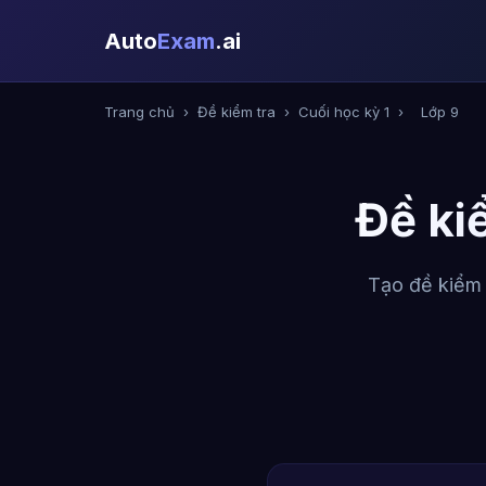
Auto
Exam
.ai
Trang chủ
›
Đề kiểm tra
›
Cuối học kỳ 1
›
Lớp 9
Đề ki
Tạo đề kiểm 