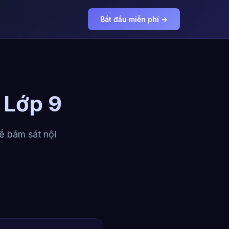
Bắt đầu miễn phí →
 Lớp 9
ề bám sát nội