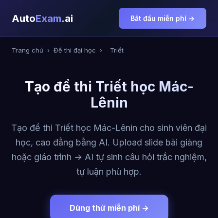
Auto
Exam
.ai
Bắt đầu miễn phí →
Trang chủ
›
Đề thi đại học
›
Triết
Tạo đề thi Triết học Mác-
Lênin
Tạo đề thi Triết học Mác-Lênin cho sinh viên đại
học, cao đẳng bằng AI. Upload slide bài giảng
hoặc giáo trình → AI tự sinh câu hỏi trắc nghiệm,
tự luận phù hợp.
Dùng thử miễn phí →