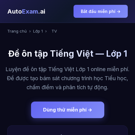
Auto
Exam
.ai
Bắt đầu miễn phí →
Trang chủ
›
Lớp 1
›
TV
Đề ôn tập Tiếng Việt — Lớp 1
Luyện đề ôn tập Tiếng Việt Lớp 1 online miễn phí.
Đề được tạo bám sát chương trình học Tiểu học,
chấm điểm và phân tích tự động.
Dùng thử miễn phí →