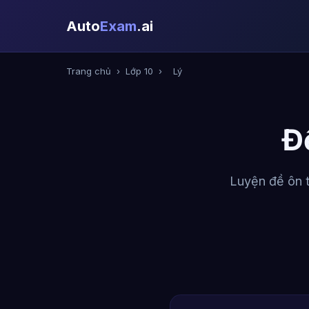
Auto
Exam
.ai
Trang chủ
›
Lớp 10
›
Lý
Đ
Luyện đề ôn t