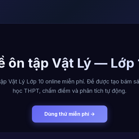
ề ôn tập Vật Lý — Lớp 
ập Vật Lý Lớp 10 online miễn phí. Đề được tạo bám sá
học THPT, chấm điểm và phân tích tự động.
Dùng thử miễn phí →