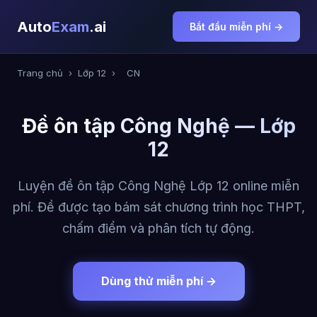
Auto
Exam
.ai
Bắt đầu miễn phí →
Trang chủ
›
Lớp 12
›
CN
Đề ôn tập Công Nghệ — Lớp
12
Luyện đề ôn tập Công Nghệ Lớp 12 online miễn
phí. Đề được tạo bám sát chương trình học THPT,
chấm điểm và phân tích tự động.
Dùng thử miễn phí →