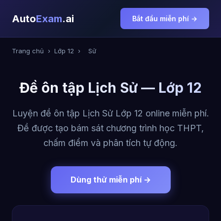
Auto
Exam
.ai
Bắt đầu miễn phí →
Trang chủ
›
Lớp 12
›
Sử
Đề ôn tập Lịch Sử — Lớp 12
Luyện đề ôn tập Lịch Sử Lớp 12 online miễn phí.
Đề được tạo bám sát chương trình học THPT,
chấm điểm và phân tích tự động.
Dùng thử miễn phí →