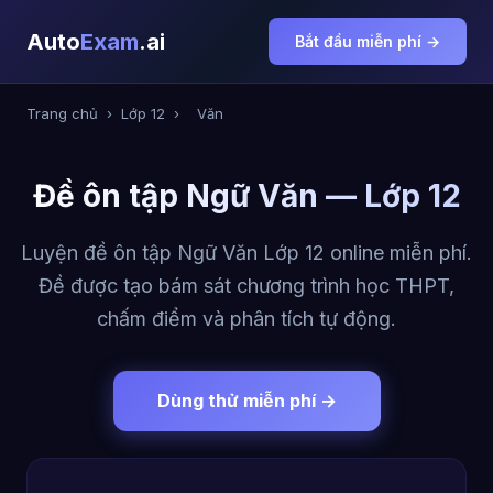
Auto
Exam
.ai
Bắt đầu miễn phí →
Trang chủ
›
Lớp 12
›
Văn
Đề ôn tập Ngữ Văn — Lớp 12
Luyện đề ôn tập Ngữ Văn Lớp 12 online miễn phí.
Đề được tạo bám sát chương trình học THPT,
chấm điểm và phân tích tự động.
Dùng thử miễn phí →