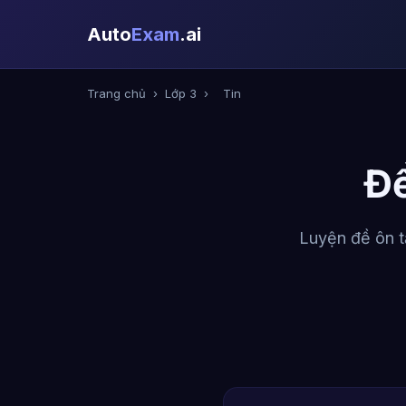
Auto
Exam
.ai
Trang chủ
›
Lớp 3
›
Tin
Đề
Luyện đề ôn t