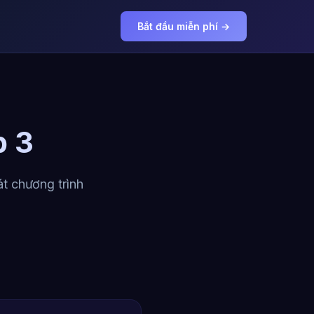
Bắt đầu miễn phí →
p 3
t chương trình