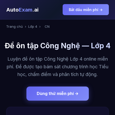
Auto
Exam
.ai
Bắt đầu miễn phí →
Trang chủ
›
Lớp 4
›
CN
Đề ôn tập Công Nghệ — Lớp 4
Luyện đề ôn tập Công Nghệ Lớp 4 online miễn
phí. Đề được tạo bám sát chương trình học Tiểu
học, chấm điểm và phân tích tự động.
Dùng thử miễn phí →