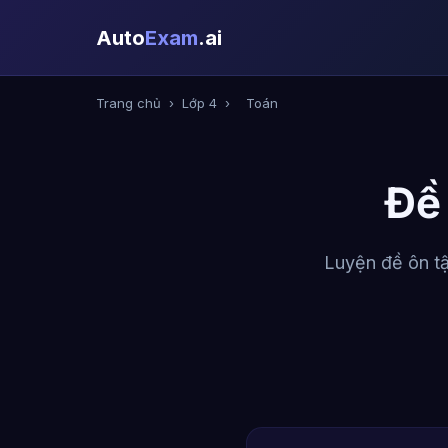
Auto
Exam
.ai
Trang chủ
›
Lớp 4
›
Toán
Đề
Luyện đề ôn tậ