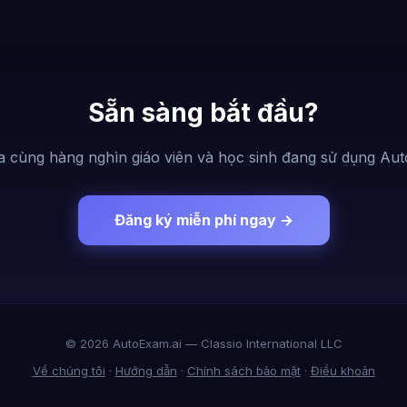
Sẵn sàng bắt đầu?
a cùng hàng nghìn giáo viên và học sinh đang sử dụng Aut
Đăng ký miễn phí ngay →
© 2026 AutoExam.ai — Classio International LLC
Về chúng tôi
·
Hướng dẫn
·
Chính sách bảo mật
·
Điều khoản