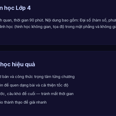
n học Lớp 4
 quan, thời gian 90 phút. Nội dung bao gồm: Đại số (hàm số, phươ
 Hình học (hình học không gian, tọa độ trong mặt phẳng và không gia
 học hiệu quả
ơ bản và công thức trọng tâm từng chương
n để quen dạng bài và cải thiện tốc độ
ước, câu khó để cuối — tránh mất thời gian
o thành thạo để giải nhanh