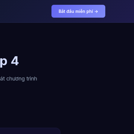
Bắt đầu miễn phí →
p 4
át chương trình