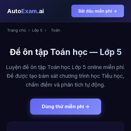
Auto
Exam
.ai
Bắt đầu miễn phí →
Trang chủ
›
Lớp 5
›
Toán
Đề ôn tập Toán học — Lớp 5
Luyện đề ôn tập Toán học Lớp 5 online miễn phí.
Đề được tạo bám sát chương trình học Tiểu học,
chấm điểm và phân tích tự động.
Dùng thử miễn phí →