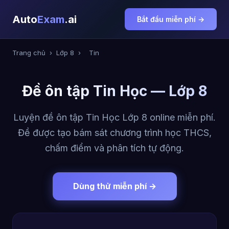
Auto
Exam
.ai
Bắt đầu miễn phí →
Trang chủ
›
Lớp 8
›
Tin
Đề ôn tập Tin Học — Lớp 8
Luyện đề ôn tập Tin Học Lớp 8 online miễn phí.
Đề được tạo bám sát chương trình học THCS,
chấm điểm và phân tích tự động.
Dùng thử miễn phí →