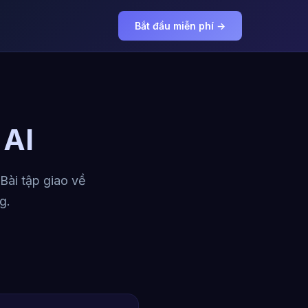
Bắt đầu miễn phí →
 AI
Bài tập giao về
g.