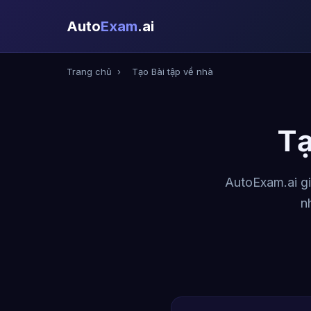
Auto
Exam
.ai
Trang chủ
›
Tạo Bài tập về nhà
Tạ
AutoExam.ai gi
n