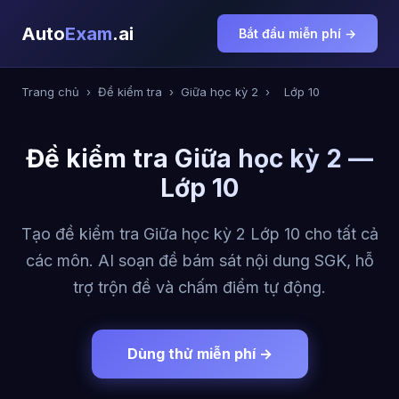
Auto
Exam
.ai
Bắt đầu miễn phí →
Trang chủ
›
Đề kiểm tra
›
Giữa học kỳ 2
›
Lớp 10
Đề kiểm tra Giữa học kỳ 2 —
Lớp 10
Tạo đề kiểm tra Giữa học kỳ 2 Lớp 10 cho tất cả
các môn. AI soạn đề bám sát nội dung SGK, hỗ
trợ trộn đề và chấm điểm tự động.
Dùng thử miễn phí →