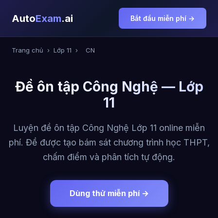
Auto
Exam
.ai
Bắt đầu miễn phí →
Trang chủ
›
Lớp 11
›
CN
Đề ôn tập Công Nghệ — Lớp
11
Luyện đề ôn tập Công Nghệ Lớp 11 online miễn
phí. Đề được tạo bám sát chương trình học THPT,
chấm điểm và phân tích tự động.
Dùng thử miễn phí →