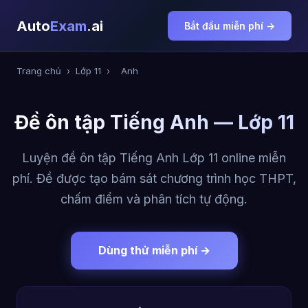
Auto
Exam
.ai
Bắt đầu miễn phí →
Trang chủ
›
Lớp 11
›
Anh
Đề ôn tập Tiếng Anh — Lớp 11
Luyện đề ôn tập Tiếng Anh Lớp 11 online miễn
phí. Đề được tạo bám sát chương trình học THPT,
chấm điểm và phân tích tự động.
Dùng thử miễn phí →