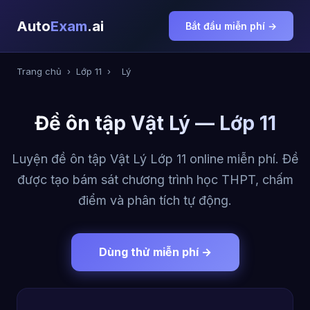
Auto
Exam
.ai
Bắt đầu miễn phí →
Trang chủ
›
Lớp 11
›
Lý
Đề ôn tập Vật Lý — Lớp 11
Luyện đề ôn tập Vật Lý Lớp 11 online miễn phí. Đề
được tạo bám sát chương trình học THPT, chấm
điểm và phân tích tự động.
Dùng thử miễn phí →