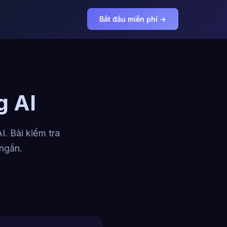
Bắt đầu miễn phí →
g AI
. Bài kiểm tra
 ngắn.