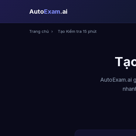
Auto
Exam
.ai
Trang chủ
›
Tạo Kiểm tra 15 phút
Tạo
AutoExam.ai g
nhanh